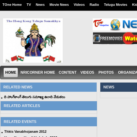
TOne Home
TV
News
Movie News
Videos
Radio
Telugu Movies
Ki
HOME
NRICORNER HOME
CONTENT
VIDEOS
PHOTOS
ORGANIZA
RELATED NEWS
NEWS
ది హాంగ్‌కాంగ్‌ తెలుగు సమాఖ్య ఉగాది వేడుకలు
RELATED ARTICLES
RELATED EVENTS
Thkts Vanabhojanam 2012