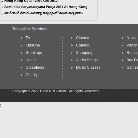
Hong Kong Ugadi Vedukalu 2012
Samuhika Satyanarayana Pooja 2011 At Hong Kong
హాంగ్ కాంగ్ తెలుగు సమాఖ్య ఆద్వర్యంలో ఉగాది ఉత్సవాలు
TeluguOne Services
TV
Cinema
News
KidsOne
Comedy
Panch
Greetings
Shopping
Roma
Health
Audio Songs
Buy D
Classifieds
Music Classes
Game
Charity
Copyright © 2022 TOne NRI Corner - All Rights Reserved
;