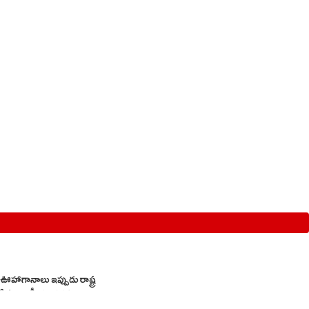
ాగానాలు ఇప్పుడు రాష్ట్ర
వ్ర రాజకీయ చర్చకు