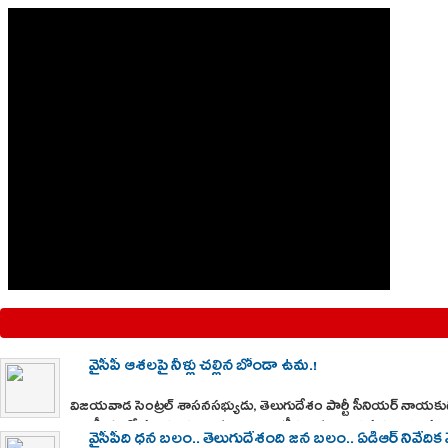
వైసీపీ ఆశలపై నీళ్లు చల్లిన బోండా ఉమ.!
విజయవాడ సెంట్రల్ శాసనసభ్యుడు, తెలుగుదేశం పార్టీ సీనియర్ నాయ
రాజకీయాల్లో సంచలనంగా మారాయి. ఇటీవల ముద్రగడ పద్మనాభం సంతాప 
వైసీపీది ధన బలం.. తెలుగుదేశంది జన బలం.. ఏడీఆర్ నివేదిక వె