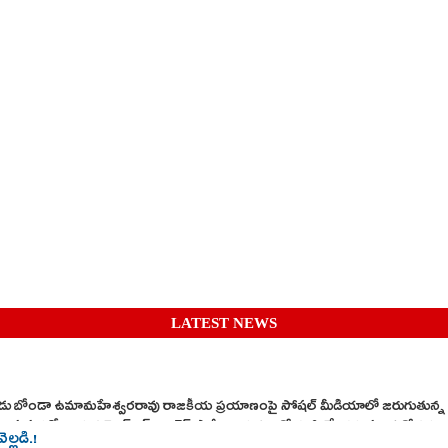
LATEST NEWS
కుడు బోండా ఉమామహేశ్వరరావు రాజకీయ ప్రయాణంపై సోషల్ మీడియాలో జరుగుతున్న ఊహ
సభలో ఆయన వైఎస్ఆర్ కాంగ్రెస్ పార్టీ నాయకులతో కలిసి వేదికను పంచుకోవడం తీ
ల్లడి.!