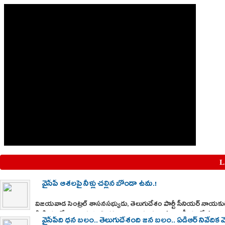
L
వైసీపీ ఆశలపై నీళ్లు చల్లిన బోండా ఉమ.!
విజయవాడ సెంట్రల్ శాసనసభ్యుడు, తెలుగుదేశం పార్టీ సీనియర్ నా
మీడియాలో జరుగుతున్న ఊహాగానాలు ఇప్పుడు రాష్ట్ర రాజకీయాల్లో 
వైసీపీది ధన బలం.. తెలుగుదేశంది జన బలం.. ఏడీఆర్ నివేదిక వెల