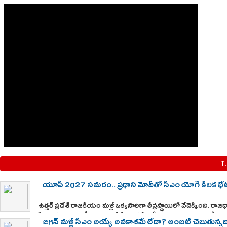
L
యూపీ 2027 సమరం.. ప్రధాని మోదీతో సీఎం యోగి కీలక భేటీ
ఉత్తర్ ప్రదేశ్ రాజకీయం మళ్లీ ఒక్కసారిగా తీవ్రస్థాయిలో వేడెక్కింది. రాజధ
దేశవ్యాప్తంగా రాజకీయ వర్గాల్లో తీవ్ర ఆసక్తిని రేకెత్తిస్తోంది. ప్రధాని నర
జగన్ మళ్లీ సీఎం అయ్యే అవకాశమే లేదా? అంబటి చెబుతున్నద