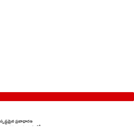
 స్పష్టమైన ప్రజాధారణ
నిలబెట్టుకుంటున్నప్పటికీ,