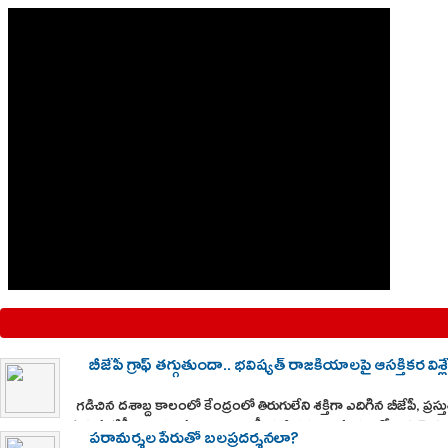
బీజేపీ గ్రాఫ్ తగ్గుతుందా.. భవిష్యత్ రాజకీయాలపై ఆసక్తికర విశ్
గడిచిన దశాబ్ద కాలంలో కేంద్రంలో తిరుగులేని శక్తిగా ఎదిగిన బీజేపీ, ప
ఉన్నప్పటికీ, ఎన్నికల ఫలితాలు రాజకీయ స్థిరత్వం విషయంలో భిన్నమైన వ
పరామర్శల పేరుతో బలప్రదర్శనలా?