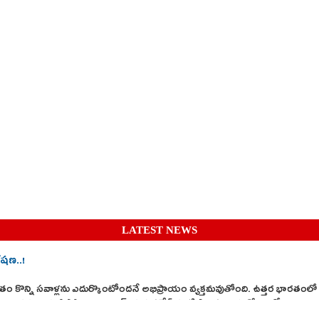
LATEST NEWS
లేషణ..!
్రస్తుతం కొన్ని సవాళ్లను ఎదుర్కొంటోందనే అభిప్రాయం వ్యక్తమవుతోంది. ఉత్తర భారతంలో
ాతావరణం కనిపిస్తోంది. గుజరాత్, మధ్యప్రదేశ్ వంటి సాంప్రదాయ కోటలలో అధికారాన్ని 