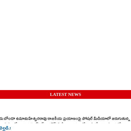
LATEST NEWS
కుడు బోండా ఉమామహేశ్వరరావు రాజకీయ ప్రయాణంపై సోషల్ మీడియాలో జరుగుతున్న ఊహ
సభలో ఆయన వైఎస్ఆర్ కాంగ్రెస్ పార్టీ నాయకులతో కలిసి వేదికను పంచుకోవడం తీ
ల్లడి.!