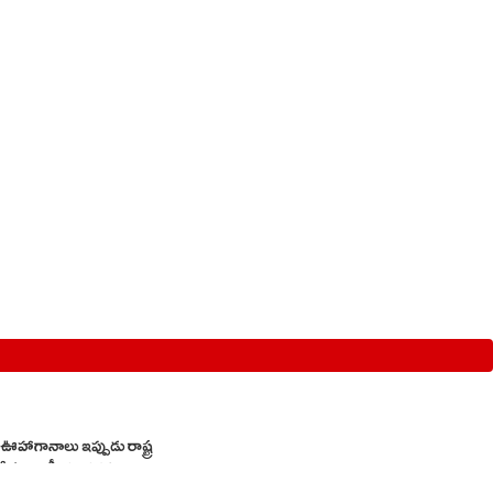
ాగానాలు ఇప్పుడు రాష్ట్ర
వ్ర రాజకీయ చర్చకు