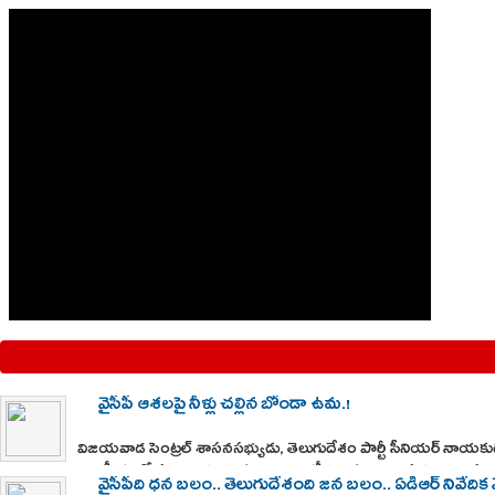
వైసీపీ ఆశలపై నీళ్లు చల్లిన బోండా ఉమ.!
విజయవాడ సెంట్రల్ శాసనసభ్యుడు, తెలుగుదేశం పార్టీ సీనియర్ నాయ
రాజకీయాల్లో సంచలనంగా మారాయి. ఇటీవల ముద్రగడ పద్మనాభం సంతాప 
వైసీపీది ధన బలం.. తెలుగుదేశంది జన బలం.. ఏడీఆర్ నివేదిక వె