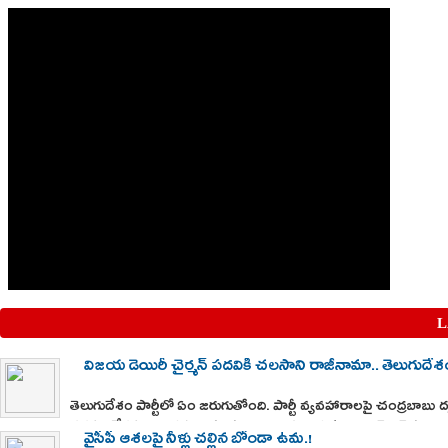
L
విజయ డెయిరీ చైర్మన్ పదవికి చలసాని రాజీనామా.. తెలుగుద
తెలుగుదేశం పార్టీలో ఏం జరుగుతోంది. పార్టీ వ్యవహారాలపై చంద్రబాబు ద
వరకూ చేరకుండా చక్రం తిప్పుతున్నారా అన్న అనుమానాలు వెల్లువెత్తున్న
వైసీపీ ఆశలపై నీళ్లు చల్లిన బోండా ఉమ.!