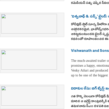
ఎలాంటి అధికారిక ప్రకటన చ
కమెడియన్ సత్య చెప్పిన సీనియర
అవకాశం ఉందని తెలుస్తోంది. ఇ
ఏమైనా తెలుగులో ఓటీటీ అందుబాట
నందమూరి అభిమానులు ఈ సన్
ఫ్యాన్స్ కోసం మేకర్స్ ఒక సర్ ప్ర
బస్టర్ గా నిలిచిన ఈ మూవీ..
వరుణ్ తేజ్ ఈ అంశంపై మీడియా 
సందర్భంగా ఈ సీక్వెల్‌కు సం
Movie, OTT
‘విశ్వనాథ్ & సన్స్’ ట్రైలర్
ఆఫీస్‌లో జరిగిన సినిమా సక్సెస
అండ్ టీమ్ సిద్ధమవుతున్నట్లు 
గారన్నా, నందమూరి కుటుం
అభిమానులకు గట్టి నమ్మకం ఉంది.
కోలీవుడ్ స్టార్ సూర్య హీరోగా న
ఎప్పుడూ లేదు. సోషల్ మీడియా
రికార్డులను తిరగరాయడం ఖాయమని ట
ఆహ్లాదకరమైన, భావోద్వేగభరిత
నవంబర్‌లోనే మేము ఈ సన్నివే
ఎలాంటి సర్‌ప్రైజ్ ఇస్తారో చూడ
ఆకట్టుకుంటుందని ట్రైలర్ స్పష
కావాలని ప్లాన్ చేసి డిజైన్
కథనంతో రూపొందించిన ఈ చిత్ర
రాసుకున్నాం. ఇది కేవలం సరదా 
సంజయ్ విశ్వనాథ్ అనే అంతర్
మధ్య చాలా వ్యత్యాసం ఉంటుంది
దాటినా తన కలలను వదలకుండా ము
Vishwanath and Sons T
గారి మేనరిజమ్స్‌ను కూడా ప్
భావోద్వేగాలను అద్భుతంగా 
ఆరాధనతో అనుకరించడం వినోదం
ఆకట్టుకున్నారు. వెంకీ అట్లూ
నవ్వుకుంటారని మాత్రమే ఆ స
The much-awaited trailer of
పాత్రల్లో ఇది ఒకటిగా నిలుస్త
వ్యాఖ్యానించారు. దర్శకుడు మ
promises a happy, emotiona
కాదు. ఒక గొడవ తర్వాత ఎలా మ
అభిమానాన్ని పునరుద్ఘాటించా
Venky Atluri and produced 
అలాగే ట్రైలర్ చివరిలో "ఇప్ప
స్వస్తి పలకాలని కోరారు. అల
up to be one of the biggest 
మమితా బైజు చెప్పే డైలాగ్
తర్వాత తన జీవితం మరింత స
world of Sanjay Vishwanath,
ఆకట్టుకోగా, రాధికా శరత్‌క
కూడా వరుణ్ తేజ్ పంచుకున్నా
even in his 40s. Suriya eff
కథకు మరింత బలం చేకూర్చారు
విడాకుల కేసు: బిగ్ ట్విస్ట
వివాదం సద్దుమణిగినట్లయింద
performance that instantly 
అందించిన అద్భుతమైన ఛాయాగ్ర
నటనలోని ఆల్ టైమ్ హిట్ చిత్రం 
Venky Atluri’s heartfelt wr
గత కొన్ని నెలలుగా కోలీవుడ్ 
ఉన్నత స్థాయికి తీసుకెళ్లా
అమెచ్యూరిష్‌గా ఉన్నాయి... ఇ
years. Mamitha Baiju bring
మారిన ఆ బిగ్గెస్ట్ కాంట్రవర్స
లో చిత్రబృందం ఈ సినిమా భావ
మీడియా ఎక్స్ (ట్విట్టర్), ఇన్
Raveena Tandon and the stel
తమిళనాడు సీఎం దళపతి విజయ్
నమ్మకంగా చెప్పింది. తాజాగా వ