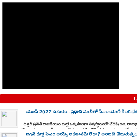
L
యూపీ 2027 సమరం.. ప్రధాని మోదీతో సీఎం యోగి కీలక భేటీ
ఉత్తర్ ప్రదేశ్ రాజకీయం మళ్లీ ఒక్కసారిగా తీవ్రస్థాయిలో వేడెక్కింది. రాజధ
దేశవ్యాప్తంగా రాజకీయ వర్గాల్లో తీవ్ర ఆసక్తిని రేకెత్తిస్తోంది. ప్రధాని నర
జగన్ మళ్లీ సీఎం అయ్యే అవకాశమే లేదా? అంబటి చెబుతున్నద