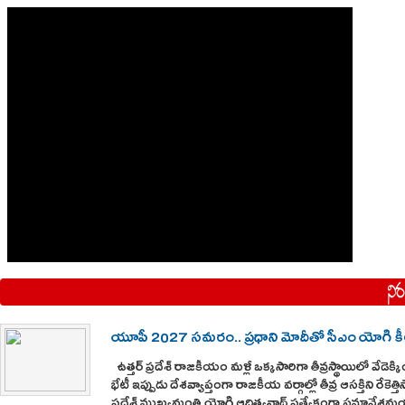
యూపీ 2027 సమరం.. ప్రధాని మోదీతో సీఎం యోగి కీల
ఉత్తర్ ప్రదేశ్ రాజకీయం మళ్లీ ఒక్కసారిగా తీవ్రస్థాయిలో వేడెక్
భేటీ ఇప్పుడు దేశవ్యాప్తంగా రాజకీయ వర్గాల్లో తీవ్ర ఆసక్తిని రేకెత