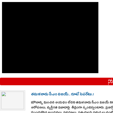
తమిళనాడు సీఎం విజయ్.. రూటే సెపరేటు.!
మౌనాన్ని మించిన ఆయధం లేదని తమిళనాడు సీఎం విజయ్ నిర
ఆరోపణలు, వ్యక్తిగత వివాదాపై తీవ్రంగా స్పందిస్తుంటారు. ప్రజల