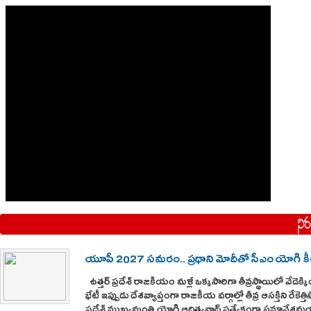
యూపీ 2027 సమరం.. ప్రధాని మోదీతో సీఎం యోగి కీల
ఉత్తర్ ప్రదేశ్ రాజకీయం మళ్లీ ఒక్కసారిగా తీవ్రస్థాయిలో వేడెక్
భేటీ ఇప్పుడు దేశవ్యాప్తంగా రాజకీయ వర్గాల్లో తీవ్ర ఆసక్తిని రేకెత