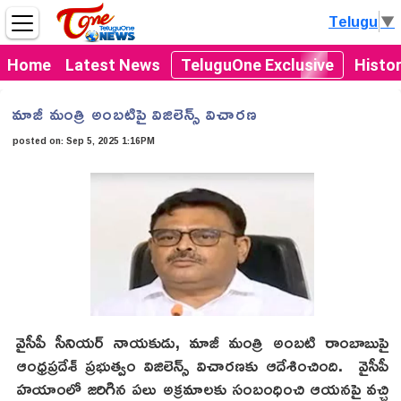
Telugu
▼
Home
Latest News
TeluguOne Exclusive
Histo
మాజీ మంత్రి అంబటిపై విజిలెన్స్ విచారణ
posted on:
Sep 5, 2025 1:16PM
వైసీపీ సీనియర్ నాయకుడు, మాజీ మంత్రి అంబటి రాంబాబుపై
ఆంధ్రప్రదేశ్ ప్రభుత్వం విజిలెన్స్ విచారణకు ఆదేశించింది. వైసీపీ
హయాంలో జరిగిన పలు అక్రమాలకు సంబంధించి ఆయనపై వచ్చి