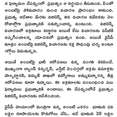
న ఫిర్యాదుల నేపథ్యంలో ప్రభుత్వం ఆ నిర్ణయం తీసుకుంది. దీంతో
అంబటిపై సోమవారం నుంచి విచారణ ప్రారంభం కానుంది.
ప్రభుత్వ ఆదేశాల మేరకు విజిలెన్స్ తన విచారణ నివేదికను నెల
రోజుల్లోగా ప్రభుత్వానికి సమర్పించాల్సి ఉంటుంది. విజిలెన్స్
విచారణలో అక్రమాలు నిర్ధారణ అయితే కేసు విచారణను ఏసీబీకి
అప్పగించాలన్న యోచనలో ప్రభుత్వం ఉంది. అయితే వైసీపీ
మాత్రం అంబటిపై విజిలెన్స్ విచారణను కక్ష సాధింపు చర్య అంటూ
గగ్గోలు పెడుతున్నది.
అయితే అంబటిపై భారీ ఆరోపణలు ఉన్న సంగతి తెలిసిందే.
ముఖ్యంగా ల్యాండ్ కన్వర్షన్, ఎస్టేట్ వెంచర్లలో అక్రమ వసూళ్లకు
పాల్పడ్డారనీ, విద్యుత్ శాఖలో ఉద్యోగాలు అమ్ముకున్నారన్న తీవ్ర
ఆరోపణలు కూడా ఉన్నాయి. ఈ అక్రమాలకు సంబంధించి పలు
ఫిర్యాదులు ప్రభుత్వానికి అందాయి. ఈ నేపథ్యంలోనే ప్రభుత్వం
విజిలెన్స్ విచారణకు ఆదేశించింది.
వైసీపీ హయాంలో మంత్రిగా ఉన్న అంబటి ఎకరం భూమిని పది
లక్షల రూపాయలకు కొనుగోలు చేసి.. అదే భూమిని 30 లక్షల