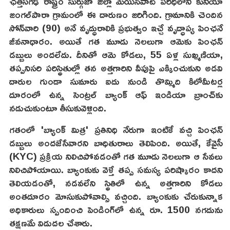
ఛత్తీస్‌గఢ్‌ రాష్ట్రం సుర్గుజా జిల్లా మెయిన్‌పాట్ పరిధిలోని కునియా
జంగల్‌పారా గ్రామంలో ఈ దారుణం జరిగింది. గ్రామానికి చెందిన
సోన్‌వారి (90) అనే వృద్ధురాలికి ప్రభుత్వం ఇచ్చే వృద్ధాప్య పింఛనే
జీవనాధారం. అయితే గత మూడు నెలలుగా ఆమెకు పింఛన్
డబ్బులు అందలేదు. దీనితో ఆమె కోడలు, 55 ఏళ్ల సుఖ్మణియా,
తప్పనిసరి పరిస్థితుల్లో తన అత్తగారిని వీపుపై ఎక్కించుకుని అడవి
దారుల గుండా సుమారు ఐదు నుండి తొమ్మిది కిలోమీటర్ల
దూరంలో ఉన్న సెంట్రల్ బ్యాంక్ ఆఫ్ ఇండియా బ్రాంచ్‌కు
నడుచుకుంటూ తీసుకువెళ్లింది.
గతంలో 'బ్యాంక్ మిత్ర' ప్రతినిధి నేరుగా ఇంటికే వచ్చి పింఛన్
డబ్బులు అందజేసేవారని బాధితురాలు తెలిపింది. అయితే, కేవైసీ
(KYC) ప్రక్రియ నిలిచిపోవడంతో గత మూడు నెలలుగా ఆ సేవలు
నిలిచిపోయాయి. బ్యాంకుకు వెళ్తే తప్ప సమస్య పరిష్కారం కాదని
తెలియడంతో, నడవలేని స్థితిలో ఉన్న అత్తగారిని కోడలు
అంతదూరం మోసుకుపోవాల్సి వచ్చింది. బ్యాంకుకు చేరుకున్నాక
అధికారులు స్పందించి పెండింగ్‌లో ఉన్న రూ. 1500 నగదును
తక్షణమే విడుదల చేశారు.