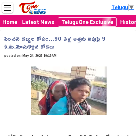
Telugu
▼
Home
Latest News
TeluguOne Exclusive
Histo
పింఛన్ డబ్బుల కోసం...90 ఏళ్ల అత్తను వీపుపై 9
కి.మీ.మోసుకెళ్లిన కోడలు
posted on:
May 24, 2026 10:19AM