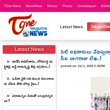
TOne Home
MovieNews
Movies
Photos
Grandalayam
Bakth
TeluguOne
Latest News
సిట్ అధికారులు వేధిస్త
Latest News
సీఐ నాగరాజు లేఖ.!
వాడేసి వదిలేశారు.. బోరుగడ్డ దు
స్థితిపై జడ్జి రామకృష్ణ తీవ్ర ఆగ్రహం..!
posted on:
Jul 3, 2026 2:41PM
ఒడిశా నైనీ గని నుంచి తెలంగాణ
కు చేరిన తొలి బొగ్గు రైలు..!
పరామర్శల పేరుతో బలప్రదర్శన
లా?