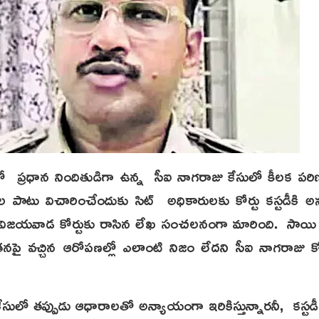
సులో ప్రధాన నిందితుడిగా ఉన్న సీఐ నాగరాజు కేసులో కీలక ప
 పాటు విచారించేందుకు సిట్ అధికారులకు కోర్టు కస్టడీకి అన
 విజయవాడ కోర్టుకు రాసిన లేఖ సంచలనంగా మారింది. సాయి క
ి, తనపై వచ్చిన ఆరోపణల్లో ఎలాంటి నిజం లేదని సీఐ నాగరాజు కో
ేసులో తప్పుడు ఆధారాలతో అన్యాయంగా ఇరికిస్తున్నారనీ, కస