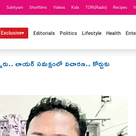
i
Sahityam
Shortfilms
Videos
Kids
TORi(Radio)
Recipes
V
 Exclusive▾
Editorials
Politics
Lifestyle
Health
Ente
ున్నారు.. లాయర్ సమక్షంలో విచారణ.. కోర్టుకు