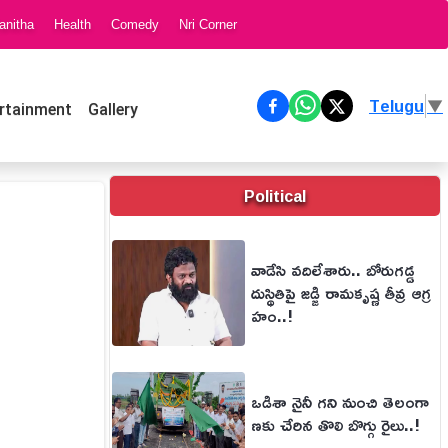
anitha
Health
Comedy
Nri Corner
Telugu
▼
rtainment
Gallery
Political
వాడేసి వదిలేశారు.. బోరుగడ్డ
దుస్థితిపై జడ్జి రామకృష్ణ తీవ్ర ఆగ్ర
హం..!
ఒడిశా నైనీ గని నుంచి తెలంగా
ణకు చేరిన తొలి బొగ్గు రైలు..!