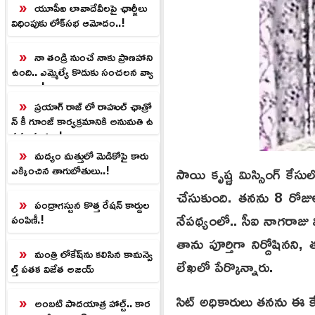
యూపీఐ లావాదేవీలపై ఛార్జీలు
విధింపుకు లోక్‌సభ ఆమోదం..!
నా తండ్రి నుంచే నాకు ప్రాణహాని
ఉంది.. ఎమ్మెల్యే కొడుకు సంచలన వ్యా
ఖ్యలు ..!
ప్రయాగ్ రాజ్ లో రాహుల్ ఛాత్రో
న్ కీ గూంజ్ కార్యక్రమానికి అనుమతి ఉ
పసంహరణ.!
మద్యం మత్తులో మెడికోపై కారు
సాయి కృష్ణ మిస్సింగ్ కే
ఎక్కించిన తాగుబోతులు..!
చేసుకుంది. తనను 8 రోజుల
పంద్రాగస్టున కొత్త రేషన్ కార్డుల
నేపథ్యంలో.. సీఐ నాగరాజు
పంపిణీ.!
తాను పూర్తిగా నిర్దోషినన
మంత్రి లోకేష్‌ను కలిసిన కామన్వె
లేఖలో పేర్కొన్నారు.
ల్త్ పతక విజేత అజయ్
సిట్ అధికారులు తనను ఈ క
అంబటి పాదయాత్ర హాల్ట్.. కార