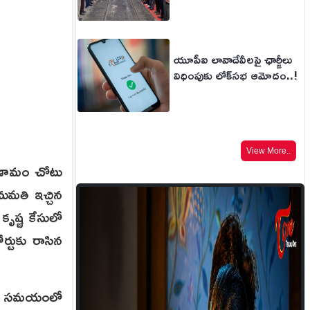
యూపీఐ లావాదేవీలపై ఛార్జీలు
విధింపుకు లోక్‌సభ ఆమోదం..!
View More..
రిణామం చోటు
ుమతి ఇచ్చిన
ృష్ణ కేసులో
ర్టుకు రాసిన
్టడీ సమయంలో