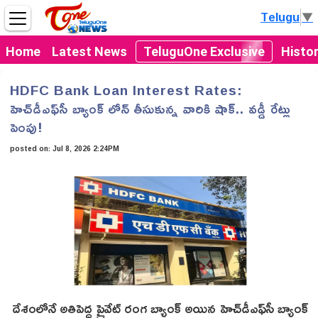
Telugu
▼
Home
Latest News
TeluguOne Exclusive
Histo
HDFC Bank Loan Interest Rates:
హెచ్‎డీఎఫ్‎సీ బ్యాంక్ లోన్ తీసుకున్న వారికి షాక్.. వడ్డీ రేట్లు
పెంపు!
posted on:
Jul 8, 2026 2:24PM
దేశంలోనే అతిపెద్ద ప్రైవేట్ రంగ బ్యాంక్ అయిన హెచ్‎డీఎఫ్‎సీ బ్యాంక్