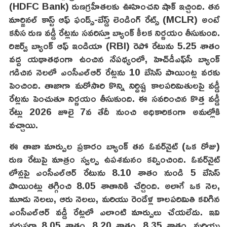
(HDFC Bank) రుణగ్రహీతలకు ఊహించని షాక్ ఇచ్చింది. తన
మార్జినల్ కాస్ట్ ఆఫ్ ఫండ్స్-బేస్డ్ లెండింగ్ రేట్స్ (MCLR) అంటే
కనీస రుణ వడ్డీ రేట్లను సవరిస్తూ బ్యాంక్ కీలక నిర్ణయం తీసుకుంది.
రిజర్వ్ బ్యాంక్ ఆఫ్ ఇండియా (RBI) రెపో రేటును 5.25 శాతం
వద్ద యథాతథంగా ఉంచిన నేపథ్యంలో, హెచ్‎డీఎఫ్‎సీ బ్యాంక్
గడిచిన నెలలో ఎంసీఎల్ఆర్ రేట్లను 10 బేసిస్ పాయింట్ల వరకు
పెంచింది. తాజాగా మరోసారి కొన్ని నిర్దిష్ట కాలపరిమితులపై వడ్డీ
రేట్లను పెంచుతూ నిర్ణయం తీసుకుంది. ఈ సవరించిన కొత్త వడ్డీ
రేట్లు 2026 జూలై 7వ తేదీ నుంచి అధికారికంగా అమల్లోకి
వచ్చాయి.
ఈ తాజా మార్పుల ప్రకారం బ్యాంక్ తన ఓవర్‌నైట్ (ఒక రోజు)
రుణ రేటుపై మాత్రం స్వల్ప ఉపశమనం కల్పించింది. ఓవర్‌నైట్
లోన్లపై ఎంసీఎల్ఆర్ రేటును 8.10 శాతం నుండి 5 బేసిస్
పాయింట్లు తగ్గించి 8.05 శాతానికి చేర్చింది. అలాగే ఒక నెల,
మూడు నెలలు, ఆరు నెలలు, మరియు రెండేళ్ల కాలపరిమితి కలిగిన
ఎంసీఎల్ఆర్ వడ్డీ రేట్లలో ఎలాంటి మార్పులు చేయలేదు. ఇవి
వరుసగా 8.05 శాతం, 8.20 శాతం, 8.35 శాతం, మరియు