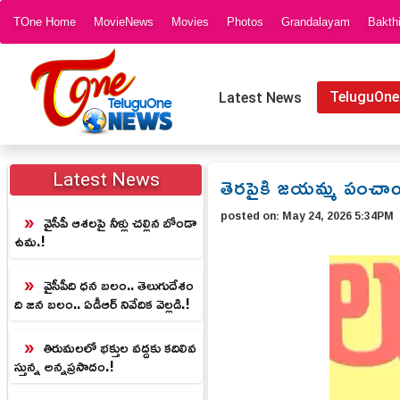
TOne Home
MovieNews
Movies
Photos
Grandalayam
Bakth
TeluguOne
Latest News
తెరపైకి జయమ్మ పంచాయిత
Latest News
posted on:
May 24, 2026 5:34PM
వైసీపీ ఆశలపై నీళ్లు చల్లిన బోండా
ఉమ.!
వైసీపీది ధన బలం.. తెలుగుదేశం
ది జన బలం.. ఏడీఆర్ నివేదిక వెల్లడి.!
తిరుమలలో భక్తుల వద్దకు కదిలివ
స్తున్న అన్నప్రసాదం.!