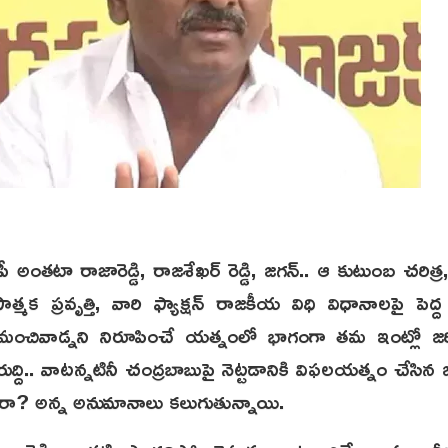
 అంతటా రాజారెడ్డి, రాజశేఖర్ రెడ్డి, జగన్.. ఆ కుటుంబ చరిత్ర, వ
మక ప్రవృత్తి, వారి ఫ్యాక్షన్ రాజకీయ విధి విధానాలపై పెద్ద
 మంచివాడ్నని నిరూపించే యత్నంలో భాగంగా తమ ఇంట్లో జ
ద్ది.. వాటన్నటినీ చంద్రబాబుపై నెట్టడానికి విఫలయత్నం చేసిన జ
ారా? అన్న అనుమానాలు కలుగుతున్నాయి.