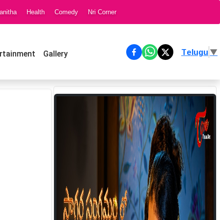
anitha
Health
Comedy
Nri Corner
Telugu
▼
rtainment
Gallery