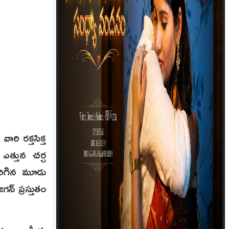
ారి రక్తసిక్త
 ఎత్తున చర్చ
రిగిన మూడు
గన్ ప్రస్తుతం