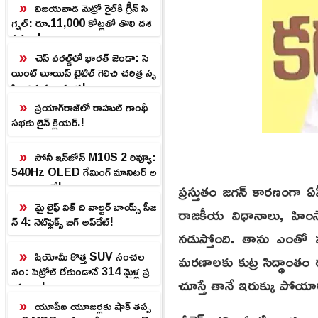
విజయవాడ మెట్రో రైల్‌కి గ్రీన్ సి
గ్నల్: రూ.11,000 కోట్లతో తొలి దశ
పనులు!
చెస్ వరల్డ్‌లో భారత్ జెండా: సె
యింట్ లూయిస్ టైటిల్ గెలిచి చరిత్ర సృ
ష్టించిన ప్రజ్ఞానంద!
ప్రయాగ్‌రాజ్‌లో రాహుల్ గాంధీ
సభకు లైన్ క్లియర్.!
సోనీ ఇన్‌జోన్ M10S 2 రివ్యూ:
540Hz OLED గేమింగ్ మానిటర్ అ
ద్భుతాలు ఇవే!
ప్రస్తుతం జగన్ కారణంగా ఏపీ
మై లైఫ్ విత్ ది వాల్టర్ బాయ్స్ సీజ
రాజకీయ విధానాలు, హింసాత్
న్ 4: నెట్‌ఫ్లిక్స్ బిగ్ అప్‌డేట్!
నడుస్తోంది. తాను ఎంతో
షియోమీ కొత్త SUV సంచల
మరణాలకు కుట్ర సిద్ధాంతం రు
నం: పెట్రోల్ లేకుండానే 314 మైళ్ల ప్ర
చూస్తే తానే ఇరుక్కు పోయ
యాణం!
యూపీఐ యూజర్లకు షాక్ తప్ప