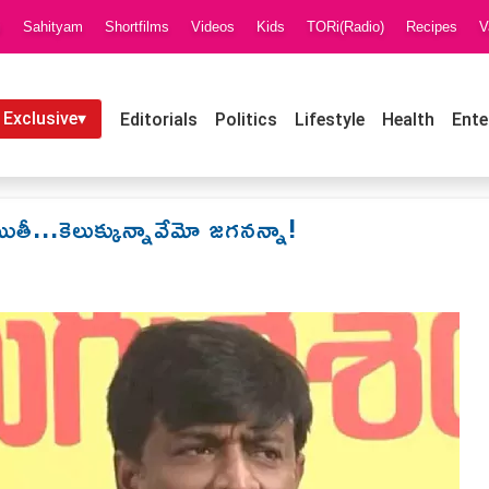
i
Sahityam
Shortfilms
Videos
Kids
TORi(Radio)
Recipes
V
 Exclusive▾
Editorials
Politics
Lifestyle
Health
Ente
ీ...కెలుక్కున్నావేమో జగనన్నా!