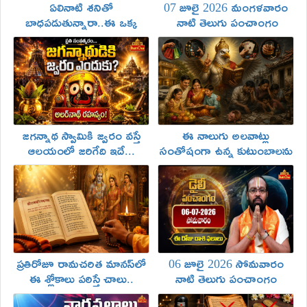
ఏలినాటి శనితో
07 జూలై 2026 మంగళవారం
బాధపడుతున్నారా..ఈ ఒక్క
నాటి తెలుగు పంచాంగం
పూజతో ఏడేళ్ల బాధ
మరియు రాశి ఫలాలు
తొలగిపోతుంది!
జగన్నాథ స్వామికి జ్వరం వస్తే
ఈ నాలుగు అలవాట్లు
ఆలయంలో జరిగేది ఇదే...
సంతోషంగా ఉన్న కుటుంబాలను
చాలామందికి తెలియని నిజం!
కూడా దివాలా తీయిస్తాయ్!
ప్రతిరోజూ రామచరిత మానస్‌లో
06 జూలై 2026 సోమవారం
ఈ శ్లోకాలు పఠిస్తే చాలు..
నాటి తెలుగు పంచాంగం
కష్టసమయాల్లో మనసు సడలదు!
మరియు రాశి ఫలాలు