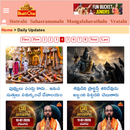
Stotralu
Sahasranamalu
Mangalaharathulu
Vratalu
Home
Daily Updates
First
Prev
1
2
3
4
5
6
7
8
Next
Last
పువ్వులు పండ్లు కాదు.. ఇనుప
శివుడిని ప్రార్థిస్తే శనిదేవుడు
సుత్తులు సమర్పించే దేవాలయం
ఇబ్బంది పెట్టడని చెబుతారు
ఇదెక్కడంటే!
ఎందుకు!