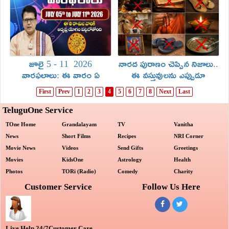
జూలై 5 - 11 2026
నారద పురాణం చెప్పిన నిజాలు..
వారఫలాలు: ఈ వారం ఏ
ఈ వస్తువులను ఎప్పుడూ
రాశివారికి అదృష్టం కలిసి
తాకరాదు!
First
Prev
1
2
3
4
5
6
7
8
Next
Last
వస్తుంది
TeluguOne Service
TOne Home
Grandalayam
TV
Vanitha
News
Short Films
Recipes
NRI Corner
Movie News
Videos
Send Gifts
Greetings
Movies
KidsOne
Astrology
Health
Photos
TORi (Radio)
Comedy
Charity
Customer Service
Follow Us Here
Live Help 24/7Customer Care