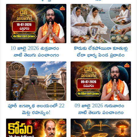
ఏముంది!
10 జూలై 2026 శుక్రవారం
కొడుకు లేకపోయినా కూతుళ్లు
నాటి తెలుగు పంచాంగం
లేదా భార్య పిండ ప్రదానం
మరియు రాశి ఫలాలు
చేయవచ్చా!
పూరీ జగన్నాథ ఆలయంలో 22
09 జూలై 2026 గురువారం
మెట్ల రహస్యం!
నాటి తెలుగు పంచాంగం
మరియు రాశి ఫలాలు