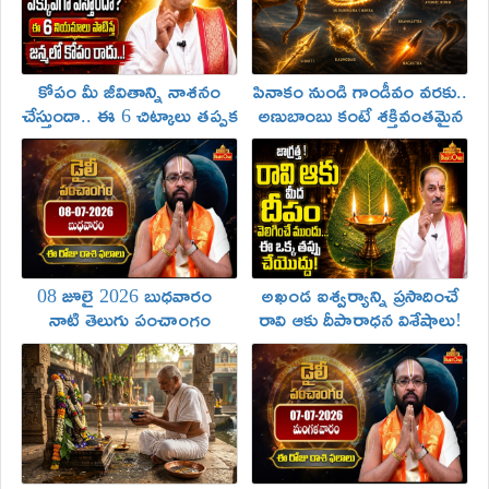
కోపం మీ జీవితాన్ని నాశనం
పినాకం నుండి గాండీవం వరకు..
చేస్తుందా.. ఈ 6 చిట్కాలు తప్పక
అణుబాంబు కంటే శక్తివంతమైన
తెలుసుకోండి!
ఆయుధాల గురించి తెలుసా!
08 జూలై 2026 బుధవారం
అఖండ ఐశ్వర్యాన్ని ప్రసాదించే
నాటి తెలుగు పంచాంగం
రావి ఆకు దీపారాధన విశేషాలు!
మరియు రాశి ఫలాలు