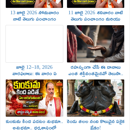
13 జూలై 2026 సోమవారం
11 జూలై 2026 శనివారం నాటి
నాటి తెలుగు పంచాంగం
తెలుగు పంచాంగం మరియు
మరియు రాశి ఫలాలు
రాశి ఫలాలు
జూలై 12–18, 2026
రహస్యంగా చేసే ఈ దానాలు
వారఫలాలు: ఈ వారం ఏ
ఎంత శక్తివంతమైనవో తెలుసా..
రాశివారికి అదృష్టం? పూర్తి
ఏ దానాలు ఏ ఫలితాలు
రాశిఫలాలు
ఇస్తాయంటే!
కుంకుమ కింద పడటం శుభమా..
రెండు తలల నంది కొలువైన ఏకైక
అశుభమా.. ధర్మశాస్త్రంలో
క్షేత్రం!